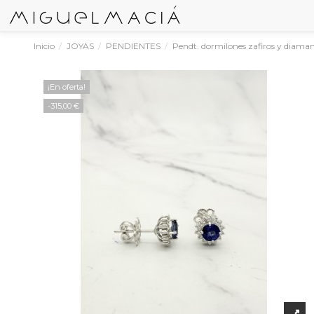
Inicio
JOYAS
PENDIENTES
Pendt. dormilones zafiros y diama
¡En oferta!
-315,00 €