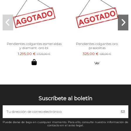
Pendientes colgantes esmeraldas
Pendientes colgantes oro
y diamant. oro bl.
prasiolitas
1.295,00 €
325,00 €
1.725,00 €
435,00 €
Ver
Suscríbete al boletín
Puede darse de baja en cualquier momento. Para ello, consulte nuestra información de
contacto en el aviso legal.