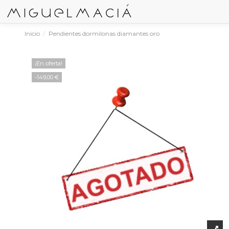
Inicio
Pendientes dormilonas diamantes oro
¡En oferta!
-149,00 €