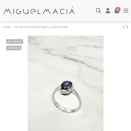
0
Inicio
Anillo oro blanco zafiro y diamantes
¡En oferta!
-365,00 €