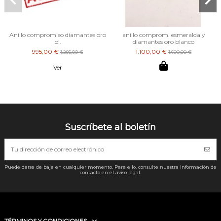
Anillo compromiso diamantes oro
anillo comprom. esmeralda y
bl.
diamantes oro blanco
995,00 €
1.100,00 €
1.295,00 €
1.600,00 €
Ver
Suscríbete al boletín
Puede darse de baja en cualquier momento. Para ello, consulte nuestra información de
contacto en el aviso legal.
TÉRMINOS Y CONDICIONES