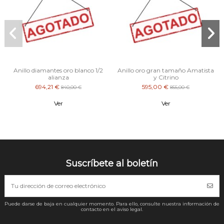
Anillo diamantes oro blanco 1/2
Anillo oro gran tamaño Amatista
alianza
y Citrino
694,21 €
595,00 €
840,00 €
855,00 €
Ver
Ver
Suscríbete al boletín
Puede darse de baja en cualquier momento. Para ello, consulte nuestra información de
contacto en el aviso legal.