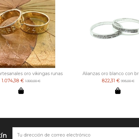
artesanales oro vikingas runas
Alianzas oro blanco con bri
1.074,38 €
822,31 €
1.300,00 €
995,00 €
tín